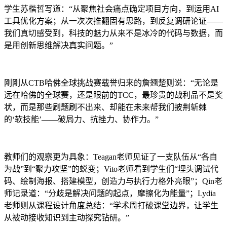
学生苏楷哲写道：“从聚焦社会痛点确定项目方向，到运用AI
工具优化方案；从一次次推翻固有思路，到反复调研论证——
我们真切感受到，科技的魅力从来不是冰冷的代码与数据，而
是用创新思维解决真实问题。”
刚刚从CTB哈佛全球挑战赛载誉归来的詹翘楚则说：“无论是
远在哈佛的全球赛，还是眼前的TCC，最珍贵的战利品不是奖
状，而是那些刷题刷不出来、却能在未来帮我们披荆斩棘
的‘软技能’——破局力、抗挫力、协作力。”
教师们的观察更为具象：Teagan老师见证了一支队伍从“各自
为战”到“聚力攻坚”的蜕变；Vito老师看到学生们“埋头调试代
码、绘制海报、搭建模型，创造力与执行力格外亮眼”；Qin老
师记录道：“分歧是解决问题的起点，摩擦化为能量”；Lydia
老师则从课程设计角度总结：“学术周打破课堂边界，让学生
从被动接收知识到主动探究钻研。”