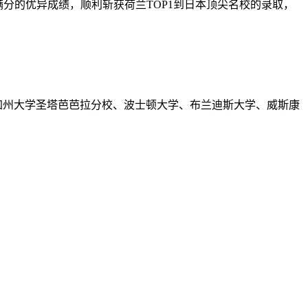
满分的优异成绩，顺利斩获荷兰TOP1到日本顶尖名校的录取，
份，包括加州大学圣塔芭芭拉分校、波士顿大学、布兰迪斯大学、威斯康