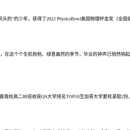
”的少年，获得了2022 PhysicsBowl美国物理杯金奖（全国前
，在这个个生机勃勃、绿意盎然的季节，毕业的钟声已悄然响起
恭喜我校高二IB班收获QS大学排名TOP10芝加哥大学夏校录取