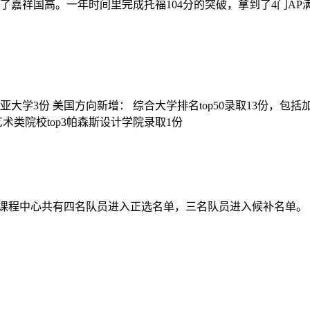
嘉祥国高。一年时间里完成托福104分的突破，拿到了4门AP
哥伦比亚大学3份 美国方向新增： 综合大学排名top50录取13
类院校top3帕森斯设计学院录取1份
际课程中心共有四名队员进入正选名单，三名队员进入候补名单。