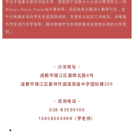
毕业于加拿大菲莎河谷大学，
曾就职于加拿大十大会计事务所之一的
Meyers Norris Penny会计事务所，后因自身兴趣进入教育行业，迄
今已有两年多的学生生涯指导经验。凭借多元化的工作经历，多维度
为学生进行升学指导；擅长根据学生的特质量身化定制长线的升学规
划。
- 沙龙地址 -
成都市锦江区晨辉北路6号
成都市锦江区嘉祥外国语高级中学国际楼205
- 咨询电话 -
028-83590100
13658003999（罗老师）